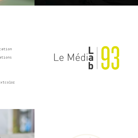
cation
ations
extcolor