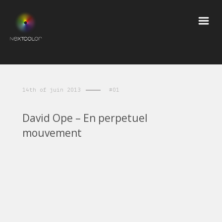
14th of juin 2013
#01
David Ope – En perpetuel
mouvement