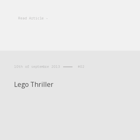
Read Article -
10th of septembre 2013
#02
Lego Thriller