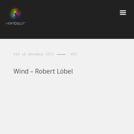
6th of décembre 2013
#01
Wind – Robert Löbel